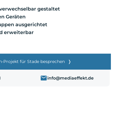
nverwechselbar gestaltet
len Geräten
ruppen ausgerichtet
d erweiterbar
-Projekt für Stade besprechen
1
info@mediaeffekt.de